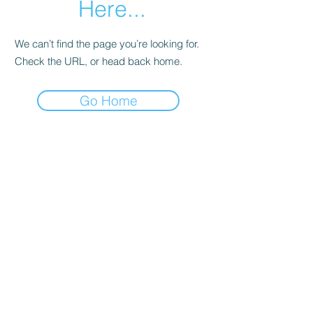
Here...
We can’t find the page you’re looking for.
Check the URL, or head back home.
Go Home
POLÍTICA COMERCIAL
Envio e Devoluções
Prazo de Entrega
Dúvidas Clube Toscana
CONTATO
sac@emporiotoscana.com
what´s
1698841-3131
16 3235-5779