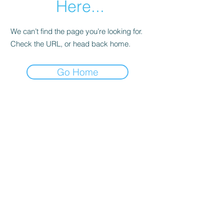
Here...
We can’t find the page you’re looking for.
Check the URL, or head back home.
Go Home
POLÍTICA COMERCIAL
Envio e Devoluções
Prazo de Entrega
Dúvidas Clube Toscana
CONTATO
sac@emporiotoscana.com
what´s
1698841-3131
16 3235-5779