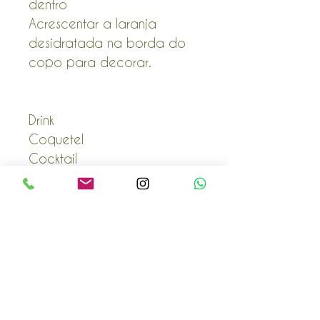
dentro
Acrescentar a laranja
desidratada na borda do
copo para decorar.
Drink
Coquetel
Cocktail
POLÍTICA COMERCIAL
Envio e Devoluções
Prazo de Entrega
Dúvidas Clube Toscana