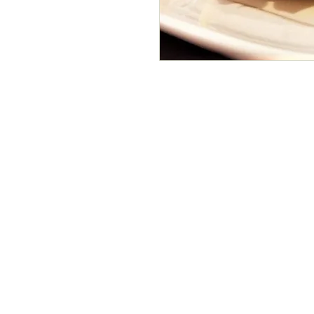
POLÍTICA COMERCIAL
Envio e Devoluções
Prazo de Entrega
Dúvidas Clube Toscana