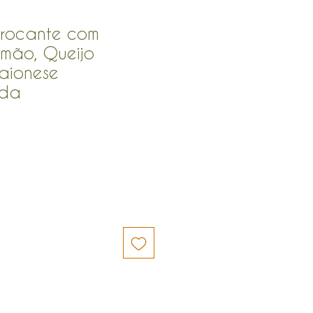
rocante com
emão, Queijo
aionese
ada