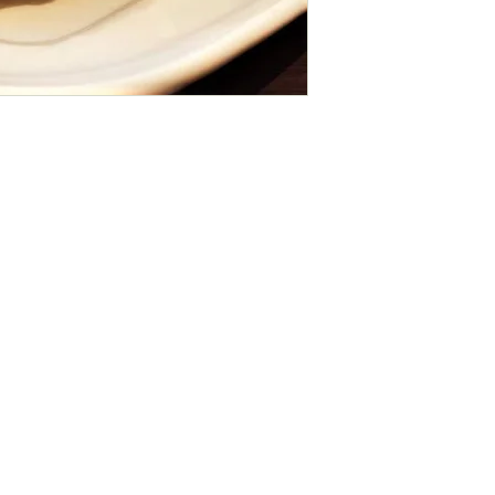
CONTATO
MÉTODOS
sac@emporiotoscana.com
PAGAMEN
what´s 1698841-3131
Ambiente
16 3235-5779
protegid
criptogra