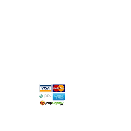
 DE
TO
 100% Seguro
o por
fia SSL 256-bit