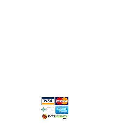
 DE
TO
 100% Seguro
o por
fia SSL 256-bit