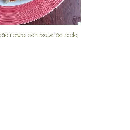
ão natural com requeijão scala,
CONTATO
MÉTODOS
sac@emporiotoscana.com
PAGAMEN
what´s 1698841-3131
Ambiente
16 3235-5779
protegid
criptogra