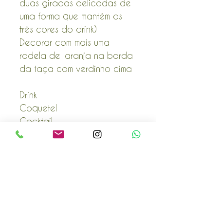
duas giradas delicadas de
uma forma que mantém as
três cores do drink)
Decorar com mais uma
rodela de laranja na borda
da taça com verdinho cima
Drink
Coquetel
Cocktail
POLÍTICA COMERCIAL
Envio e Devoluções
Prazo de Entrega