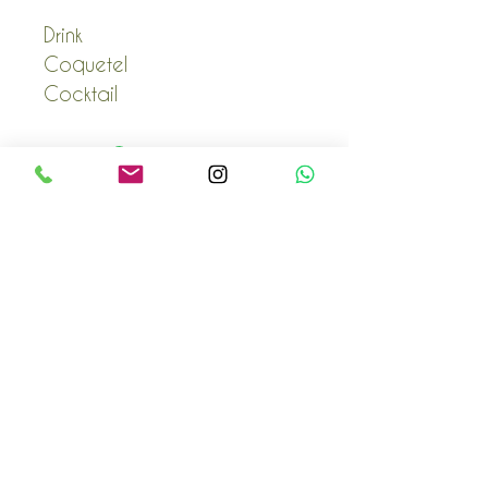
Drink
Coquetel
Cocktail
POLÍTICA COMERCIAL
Envio e Devoluções
Prazo de Entrega
Dúvidas Clube Toscana
CONTATO
sac@emporiotoscana.com
what´s
1698841-3131
16 3235-5779