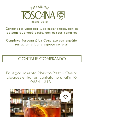
Conectamos você com suas experiências, com as
pessoas que você gosta, com os seus momentos
Complexo Toscana :) Um Complexo com empório,
restaurante, bar e espaço cultural.
CONTINUE COMPRANDO
Entregas somente Ribeirão Preto - Outras
cidades entrar em contato no what´s
16
98841-3131