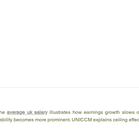
he 
average uk salary
 illustrates how earnings growth slows o
tability becomes more prominent. UNICCM explains ceiling effect