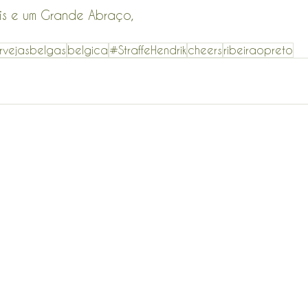
ais e um Grande Abraço,
rvejasbelgas
belgica
#StraffeHendrik
cheers
ribeiraopreto