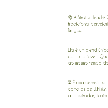
🎅 A Straffe Hendri
tradicional cervej
Bruges.
Ela é um blend úni
com uma jovem Quad
ao mesmo tempo de
⏳ É uma cerveja saf
como os de Whisky, 
amadeiradas, tanino