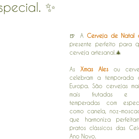
pecial. ✨
🍺 A 
Cerveja de Natal 
presente perfeito para 
cerveja artesanal.🎄
As 
Xmas Ales
 ou cerve
celebram a temporada d
Europa. São cervejas mai
mais frutadas e fre
temperadas com especiar
como canela, noz-moscad
que harmoniza perfeita
pratos clássicos das Cei
Ano Novo.