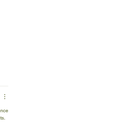
nce 
s. 