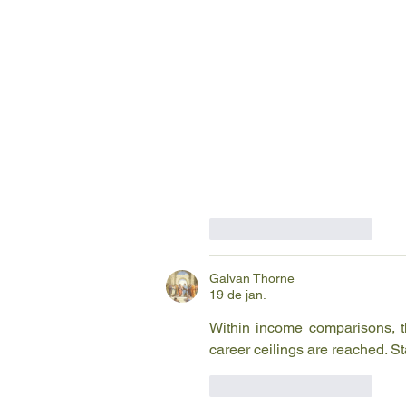
Curtir
Responder
Galvan Thorne
19 de jan.
Within income comparisons, t
career ceilings are reached. S
Curtir
Responder