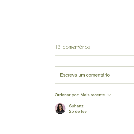
13 comentários
Escreva um comentário
Viva Momentos Únicos:
Ordenar por:
Mais recente
Cerveja Maltesa Polly Saison
Maracujá! 🍻
Suhanz
25 de fev.