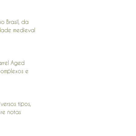
o Brasil, da 
dade medieval 
rrel Aged 
complexos e 
ersos tipos, 
re notas 