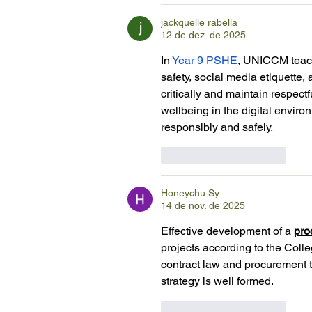
jackquelle rabella
12 de dez. de 2025
In 
Year 9 PSHE
, UNICCM teach
safety, social media etiquette
critically and maintain respec
wellbeing in the digital envir
responsibly and safely.
Curtir
Responder
Honeychu Sy
14 de nov. de 2025
Effective development of a 
pro
projects according to the Col
contract law and procurement t
strategy is well formed.
Curtir
Responder