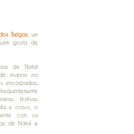
dos Belgas
, um 
quem gosta de 
jas de Natal 
e inverno na 
s encorpadas, 
quentemente 
ias festivas 
a e cravo, o 
mente com os 
as de Natal e 