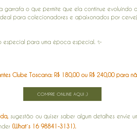
na garrafa o que permite que ela continue evoluindo 
ideal para colecionadores e apaixonados por cervej
o especial para uma época especial. ✨
antes Clube Toscana: R$ 180,00 ou R$ 240,00 para não
COMPRE ONLINE AQUI ;)
ida,
 sugestão ou quiser saber algum detalhes envie um
nder
(What´s 16 98841-3131).