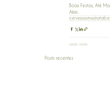
Boas Festas, Até M
Almir.
cervejas
xmas
natal
ce
Posts recentes