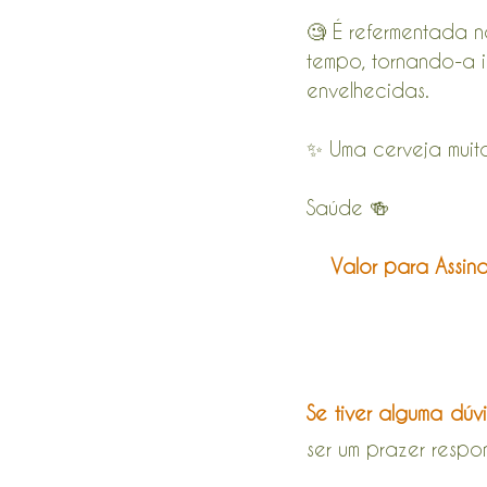
🧐 É refermentada 
tempo, tornando-a 
envelhecidas.
✨ Uma cerveja muit
Saúde 🍻
Valor para Assin
Se tiver alguma dúv
ser um prazer respo